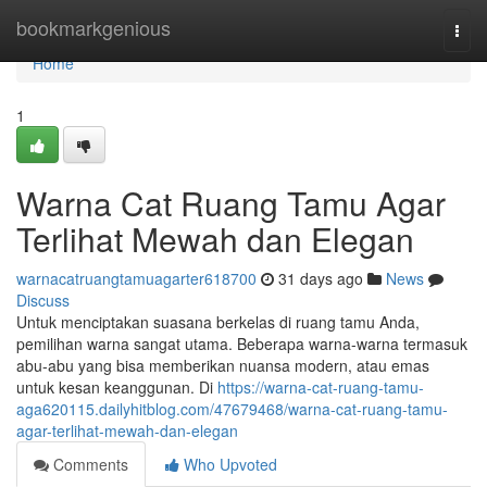
Home
bookmarkgenious
Togg
navi
Home
1
Warna Cat Ruang Tamu Agar
Terlihat Mewah dan Elegan
warnacatruangtamuagarter618700
31 days ago
News
Discuss
Untuk menciptakan suasana berkelas di ruang tamu Anda,
pemilihan warna sangat utama. Beberapa warna-warna termasuk
abu-abu yang bisa memberikan nuansa modern, atau emas
untuk kesan keanggunan. Di
https://warna-cat-ruang-tamu-
aga620115.dailyhitblog.com/47679468/warna-cat-ruang-tamu-
agar-terlihat-mewah-dan-elegan
Comments
Who Upvoted