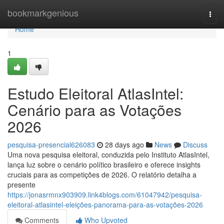
Home
bookmarkgenious
Togg
navi
Home
1
Estudo Eleitoral AtlasIntel:
Cenário para as Votações
2026
pesquisa-presencial626083
28 days ago
News
Discuss
Uma nova pesquisa eleitoral, conduzida pelo Instituto AtlasIntel,
lança luz sobre o cenário político brasileiro e oferece insights
cruciais para as competições de 2026. O relatório detalha a
presente
https://jonasrmnx903909.link4blogs.com/61047942/pesquisa-
eleitoral-atlasintel-eleições-panorama-para-as-votações-2026
Comments
Who Upvoted