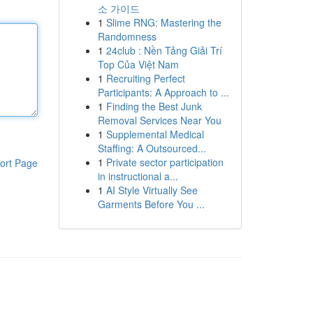
소 가이드
1
Slime RNG: Mastering the
Randomness
1
24club : Nền Tảng Giải Trí
Top Của Việt Nam
1
Recruiting Perfect
Participants: A Approach to ...
1
Finding the Best Junk
Removal Services Near You
1
Supplemental Medical
Staffing: A Outsourced...
1
Private sector participation
ort Page
in instructional a...
1
AI Style Virtually See
Garments Before You ...