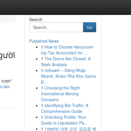
Search
Go
Published News
1
How to Choose Vancouver
gười
top Tax Accountant for ...
1
The Doors Are Closed: A
Stark Analysis
1
nohuwin – Đăng Nhập
Nhanh, Khám Phá Kho Game
ệ cược"
Đ...
-tiết-
1
Choosing the Right
International Moving
Company
1
Identifying Bot Traffic: A
Comprehensive Guide
1
Unlocking Profits: Your
Guide to Liquidation Pa...
1
1xbet에 대한 모든 궁금증 해