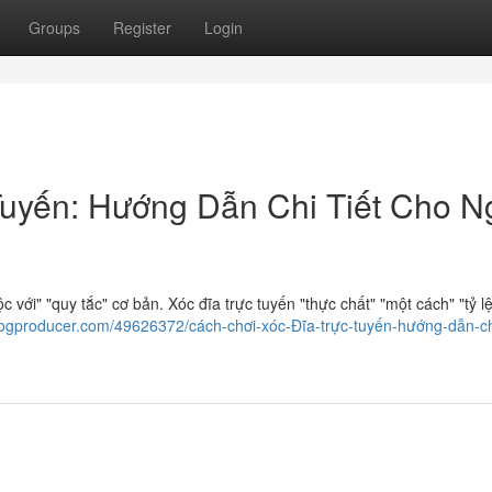
Groups
Register
Login
Tuyến: Hướng Dẫn Chi Tiết Cho N
 với" "quy tắc" cơ bản. Xóc đĩa trực tuyến "thực chất" "một cách" "tỷ l
logproducer.com/49626372/cách-chơi-xóc-Đĩa-trực-tuyến-hướng-dẫn-chi