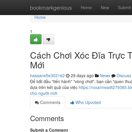
Home
bookmarkgenious
Home
New
Submit
Home
1
Cách Chơi Xóc Đĩa Trực 
Mới
hassanefte302162
29 days ago
News
Discuss
Để bắt đầu "tiến hành" "vòng chơi", bạn cần "quen thuộc
dựa trên kết quả của việc
https://roxanneadt279385.b
cho-người-mới
Comments
Who Upvoted
Comments
Submit a Comment