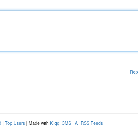
Rep
d
|
Top Users
| Made with
Kliqqi CMS
|
All RSS Feeds