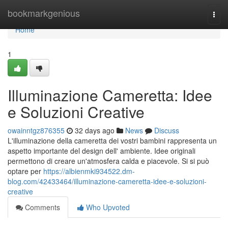
Home
bookmarkgenious
Togg
navi
Home
1
Illuminazione Cameretta: Idee
e Soluzioni Creative
owainntgz876355
32 days ago
News
Discuss
L'illuminazione della cameretta dei vostri bambini rappresenta un
aspetto importante del design dell' ambiente. Idee originali
permettono di creare un'atmosfera calda e piacevole. Si si può
optare per
https://albienmki934522.dm-
blog.com/42433464/illuminazione-cameretta-idee-e-soluzioni-
creative
Comments
Who Upvoted