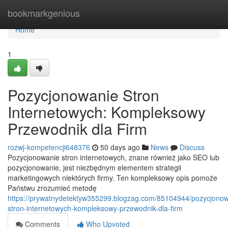
Home
bookmarkgenious
Home
1
Pozycjonowanie Stron
Internetowych: Kompleksowy
Przewodnik dla Firm
rozwj-kompetencji648376
50 days ago
News
Discuss
Pozycjonowanie stron internetowych, znane również jako SEO lub
pozycjonowanie, jest niezbędnym elementem strategii
marketingowych niektórych firmy. Ten kompleksowy opis pomoże
Państwu zrozumieć metodę
https://prywatnydetektyw355299.blogzag.com/85104944/pozycjonow
stron-internetowych-kompleksowy-przewodnik-dla-firm
Comments
Who Upvoted