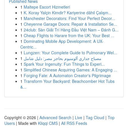
Published News
1
Maltepe Escort Hizmetleri
1
K. Koray Yalçin Kimdir? Kariyerine dâhil Çalışm...
1
Manchester Decorators: Find Your Perfect Decor...
1
Cheyenne Garage Doors: Repair & Installation Se...
1
24club: Sàn Giải Trí Hàng Đầu Việt Nam – Đánh G...
1
Cheap Flights to Harare from the UK: Your Best ...
1
Dominating Mobile App Development: A UX-
Centric...
1
Lungzen: Your Complete Guide to Pulmonary Wel...
1
مصباح جداري ألومنيوم بحاجز مصر: دليل شامل
1
Spark Your Ingenuity: Fun Things to Experi...
1
Simplified Chinese Acquiring Games: A Engaging ...
1
Forging Fate: A Automaton Creator's Pilgrimage
1
Transform Your Backyard: Beachcomber Hot Tubs
&...
Copyright © 2026 |
Advanced Search
|
Live
|
Tag Cloud
|
Top
Users
| Made with
Kliqqi CMS
|
All RSS Feeds