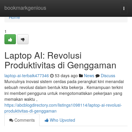
Home
bookmarkgenious
Togg
navi
Home
1
Laptop AI: Revolusi
Produktivitas di Genggaman
laptop-ai-terbaik477346
53 days ago
News
Discuss
Munculnya inovasi sistem cerdas pada perangkat kini menandai
sebuah revolusi dalam bentuk kita bekerja . Kemampuan terkini
ini memberi pengguna untuk mengotomatiskan pekerjaan yang
memakan waktu ,
https://abcblogdirectory.com/listings1098114/laptop-ai-revolusi-
produktivitas-di-genggaman
Comments
Who Upvoted