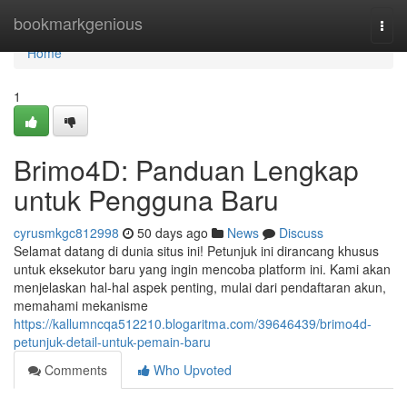
Home
bookmarkgenious
Togg
navi
Home
1
Brimo4D: Panduan Lengkap
untuk Pengguna Baru
cyrusmkgc812998
50 days ago
News
Discuss
Selamat datang di dunia situs ini! Petunjuk ini dirancang khusus
untuk eksekutor baru yang ingin mencoba platform ini. Kami akan
menjelaskan hal-hal aspek penting, mulai dari pendaftaran akun,
memahami mekanisme
https://kallumncqa512210.blogaritma.com/39646439/brimo4d-
petunjuk-detail-untuk-pemain-baru
Comments
Who Upvoted