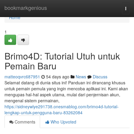
Home
bookmarkgenious
Togg
navi
Home
1
Brimo4D: Tutorial Utuh untuk
Pemain Baru
matteoqvrc687951
54 days ago
News
Discuss
Selamat datang di dunia situs ini! Panduan ini dirancang khusus
untuk pemain pemula yang ingin mencoba aplikasi ini. Kami akan
mengupas hal-hal aspek utama, mulai dari penjernisan akun,
mengenal sistem permainan,
https://sidneywlye291738.onesmablog.com/brimo4d-tutorial-
lengkap-untuk-pengguna-baru-83262084
Comments
Who Upvoted