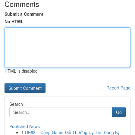
Comments
Submit a Comment
No HTML
HTML is disabled
Report Page
Search
Go
Published News
1
DE88 – Cổng Game Đổi Thưởng Uy Tín, Đăng Ký