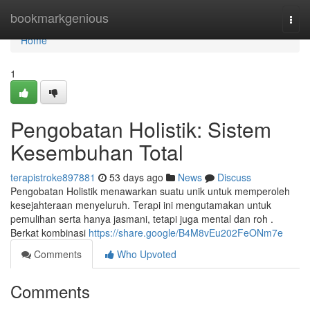
Home
bookmarkgenious
Togg
navi
Home
1
Pengobatan Holistik: Sistem
Kesembuhan Total
terapistroke897881
53 days ago
News
Discuss
Pengobatan Holistik menawarkan suatu unik untuk memperoleh
kesejahteraan menyeluruh. Terapi ini mengutamakan untuk
pemulihan serta hanya jasmani, tetapi juga mental dan roh .
Berkat kombinasi
https://share.google/B4M8vEu202FeONm7e
Comments
Who Upvoted
Comments