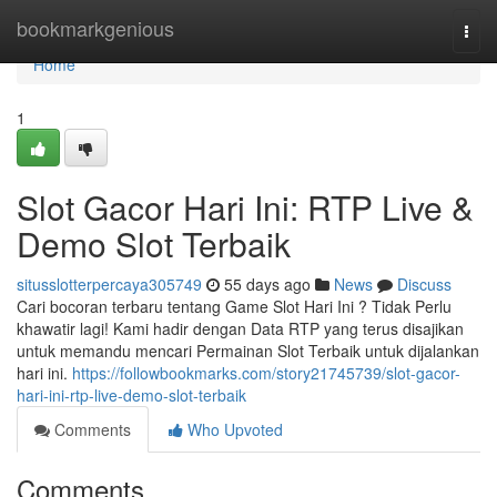
Home
bookmarkgenious
Togg
navi
Home
1
Slot Gacor Hari Ini: RTP Live &
Demo Slot Terbaik
situsslotterpercaya305749
55 days ago
News
Discuss
Cari bocoran terbaru tentang Game Slot Hari Ini ? Tidak Perlu
khawatir lagi! Kami hadir dengan Data RTP yang terus disajikan
untuk memandu mencari Permainan Slot Terbaik untuk dijalankan
hari ini.
https://followbookmarks.com/story21745739/slot-gacor-
hari-ini-rtp-live-demo-slot-terbaik
Comments
Who Upvoted
Comments