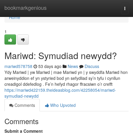
Home
bookmarkgenious
Togg
navi
Home
1
Mariwd: Symudiad newydd?
mariwd578758
53 days ago
News
Discuss
Ydy Mariwd | yw Mariwd | mae Mariwd yn | y swyddfa Mariwd hon
arweinyddion ef yn ystyried bod yn sefydliad sy’n tyfu i cynllun
creadigol ddefedlog . Fe’n hefyd rhagor ffracsiwn o’r crefft
https://mariwd422159.theideasblog.com/42258054/mariwd-
symudiad-newydd
Comments
Who Upvoted
Comments
Submit a Comment