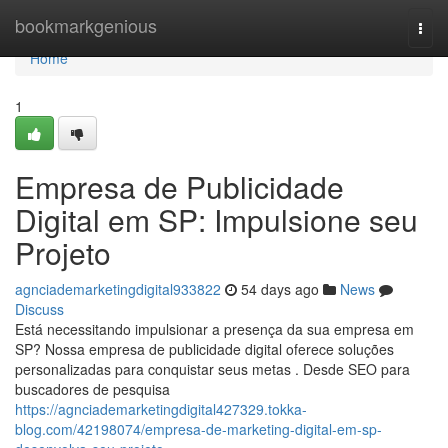
Home
bookmarkgenious
Togg
navi
Home
1
Empresa de Publicidade
Digital em SP: Impulsione seu
Projeto
agnciademarketingdigital933822
54 days ago
News
Discuss
Está necessitando impulsionar a presença da sua empresa em
SP? Nossa empresa de publicidade digital oferece soluções
personalizadas para conquistar seus metas . Desde SEO para
buscadores de pesquisa
https://agnciademarketingdigital427329.tokka-
blog.com/42198074/empresa-de-marketing-digital-em-sp-