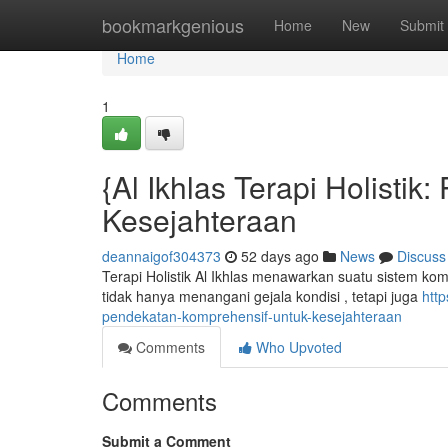
Home
bookmarkgenious
Home
New
Submit
Home
1
{Al Ikhlas Terapi Holisti
Kesejahteraan
deannaigof304373
52 days ago
News
Discuss
Terapi Holistik Al Ikhlas menawarkan suatu sistem kom
tidak hanya menangani gejala kondisi , tetapi juga
http
pendekatan-komprehensif-untuk-kesejahteraan
Comments
Who Upvoted
Comments
Submit a Comment