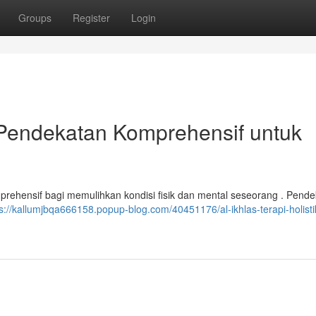
Groups
Register
Login
k: Pendekatan Komprehensif untuk
prehensif bagi memulihkan kondisi fisik dan mental seseorang . Pendek
s://kallumjbqa666158.popup-blog.com/40451176/al-ikhlas-terapi-holisti