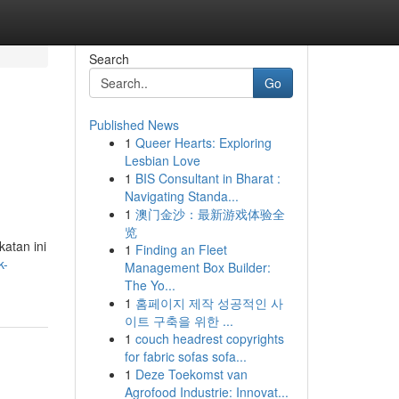
Search
Go
Published News
1
Queer Hearts: Exploring
Lesbian Love
1
BIS Consultant in Bharat :
Navigating Standa...
1
澳门金沙：最新游戏体验全
览
atan ini
1
Finding an Fleet
k-
Management Box Builder:
The Yo...
1
홈페이지 제작 성공적인 사
이트 구축을 위한 ...
1
couch headrest copyrights
for fabric sofas sofa...
1
Deze Toekomst van
Agrofood Industrie: Innovat...