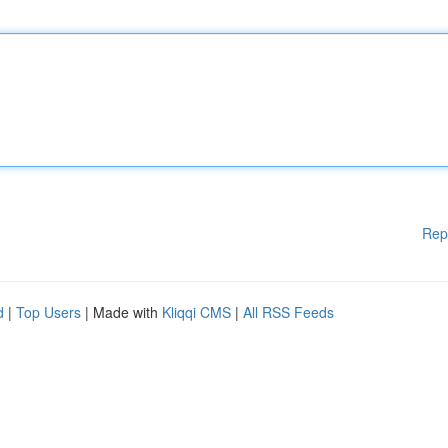
Rep
d
|
Top Users
| Made with
Kliqqi CMS
|
All RSS Feeds