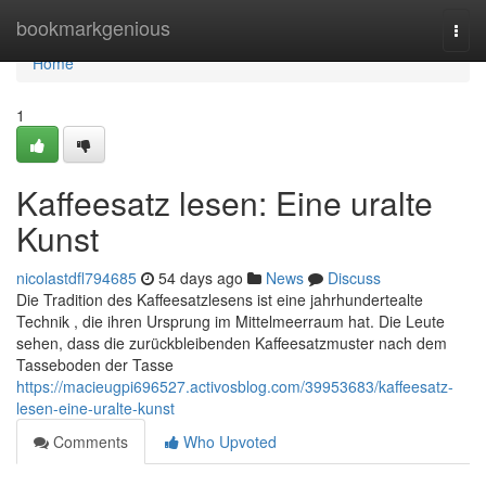
Home
bookmarkgenious
Togg
navi
Home
1
Kaffeesatz lesen: Eine uralte
Kunst
nicolastdfl794685
54 days ago
News
Discuss
Die Tradition des Kaffeesatzlesens ist eine jahrhundertealte
Technik , die ihren Ursprung im Mittelmeerraum hat. Die Leute
sehen, dass die zurückbleibenden Kaffeesatzmuster nach dem
Tasseboden der Tasse
https://macieugpi696527.activosblog.com/39953683/kaffeesatz-
lesen-eine-uralte-kunst
Comments
Who Upvoted