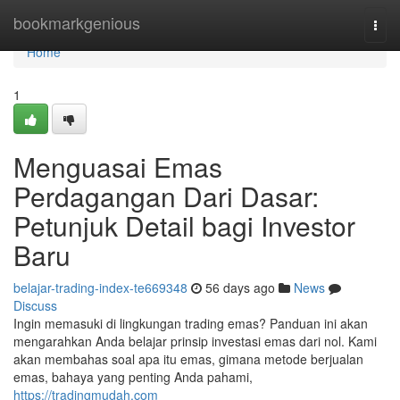
Home
bookmarkgenious
Togg
navi
Home
1
Menguasai Emas
Perdagangan Dari Dasar:
Petunjuk Detail bagi Investor
Baru
belajar-trading-index-te669348
56 days ago
News
Discuss
Ingin memasuki di lingkungan trading emas? Panduan ini akan
mengarahkan Anda belajar prinsip investasi emas dari nol. Kami
akan membahas soal apa itu emas, gimana metode berjualan
emas, bahaya yang penting Anda pahami,
https://tradingmudah.com