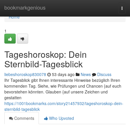
Home
bookmarkgenious
Togg
navi
Home
1
Tageshoroskop: Dein
Sternbild-Tagesblick
liebeshoroskop830078
53 days ago
News
Discuss
Ihr Tagesblick gibt Ihnen interessante Hinweise bezüglich Ihren
kommenden Tag. Siehe, wie Prüfungen und Chancen {auf euch
bevorstehen könnten. Glauben {auf unsere Zeichen und
gestatten
https://1001bookmarks.com/story21457932/tageshoroskop-dein-
sternbild-tagesblick
Comments
Who Upvoted