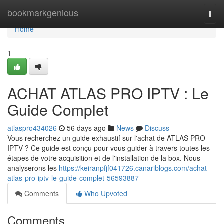
Home
bookmarkgenious
Togg
navi
Home
1
ACHAT ATLAS PRO IPTV : Le
Guide Complet
atlaspro434026
56 days ago
News
Discuss
Vous recherchez un guide exhaustif sur l'achat de ATLAS PRO
IPTV ? Ce guide est conçu pour vous guider à travers toutes les
étapes de votre acquisition et de l'installation de la box. Nous
analyserons les
https://keiranpfjf041726.canariblogs.com/achat-
atlas-pro-iptv-le-guide-complet-56593887
Comments
Who Upvoted
Comments