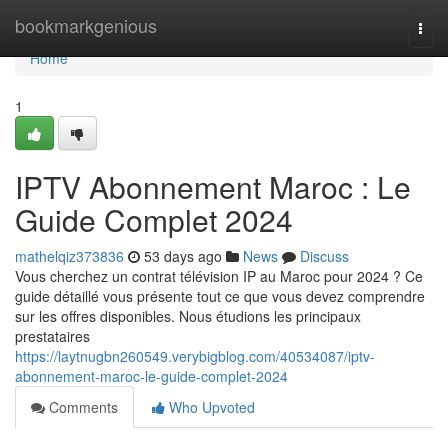
Home
bookmarkgenious
Togg
navi
Home
1
IPTV Abonnement Maroc : Le
Guide Complet 2024
mathelqiz373836
53 days ago
News
Discuss
Vous cherchez un contrat télévision IP au Maroc pour 2024 ? Ce
guide détaillé vous présente tout ce que vous devez comprendre
sur les offres disponibles. Nous étudions les principaux
prestataires
https://laytnugbn260549.verybigblog.com/40534087/iptv-
abonnement-maroc-le-guide-complet-2024
Comments
Who Upvoted