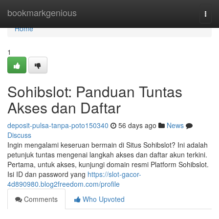
Home
bookmarkgenious
Togg
navi
Home
1
Sohibslot: Panduan Tuntas
Akses dan Daftar
deposit-pulsa-tanpa-poto150340
56 days ago
News
Discuss
Ingin mengalami keseruan bermain di Situs Sohibslot? Ini adalah
petunjuk tuntas mengenai langkah akses dan daftar akun terkini.
Pertama, untuk akses, kunjungi domain resmi Platform Sohibslot.
Isi ID dan password yang
https://slot-gacor-
4d890980.blog2freedom.com/profile
Comments
Who Upvoted