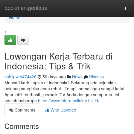
Home
bookmarkgenious
Togg
navi
Home
1
Lowongan Kerja Terbaru di
Indonesia: Tips & Trik
sahilpwth474426
56 days ago
News
Discuss
Mencari karir impian di Indonesia? Sekarang ada sejumlah
peluang yang bisa anda rebut . Tetapi, persaingan sangat ketat .
Agar lebih berhasil , perbaiki CV Anda dengan sempurna. Ini
adalah beberapa
https://www.informasiloker.biz.id/
Comments
Who Upvoted
Comments