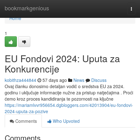
Home
bookmarkgenious
Togg
navi
Home
1
EU Fondovi 2024: Uputa za
Konkurencije
kobithza444844
57 days ago
News
Discuss
Ovaj članku donosimo detaljan vodič o sredstva EU za 2024.
godinu i uključuje informacije nužne za pristup natječajima . Proći
ćemo kroz proces kandidiranja te pozornosti na ključne
https://mariamlvvr956654.dgbloggers.com/42013904/eu-fondovi-
2024-uputa-za-pozive
Comments
Who Upvoted
Comments