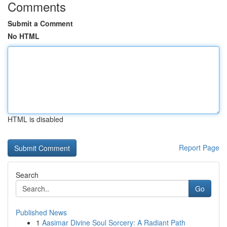
Comments
Submit a Comment
No HTML
HTML is disabled
Report Page
Search
Go
Published News
1
Aasimar Divine Soul Sorcery: A Radiant Path