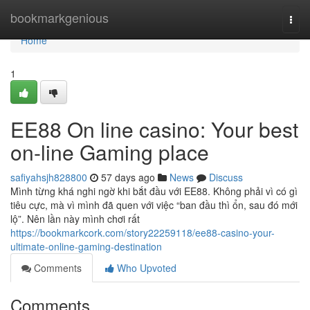
Home
bookmarkgenious
Togg
navi
Home
1
EE88 On line casino: Your best
on-line Gaming place
safiyahsjh828800
57 days ago
News
Discuss
Mình từng khá nghi ngờ khi bắt đầu với EE88. Không phải vì có gì
tiêu cực, mà vì mình đã quen với việc “ban đầu thì ổn, sau đó mới
lộ”. Nên lần này mình chơi rất
https://bookmarkcork.com/story22259118/ee88-casino-your-
ultimate-online-gaming-destination
Comments
Who Upvoted
Comments