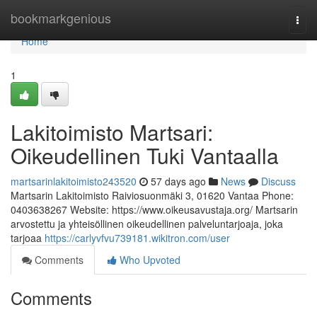
Home
bookmarkgenious
Togg
navi
Home
1
Lakitoimisto Martsari:
Oikeudellinen Tuki Vantaalla
martsarinlakitoimisto243520
57 days ago
News
Discuss
Martsarin Lakitoimisto Raiviosuonmäki 3, 01620 Vantaa Phone:
0403638267 Website: https://www.oikeusavustaja.org/ Martsarin
arvostettu ja yhteisöllinen oikeudellinen palveluntarjoaja, joka
tarjoaa
https://carlyvfvu739181.wikitron.com/user
Comments
Who Upvoted
Comments