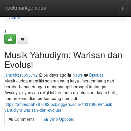
Home
bookmarkgenious
Togg
navi
Home
1
Musik Yahudiym: Warisan dan
Evolusi
janicekzsu690712
56 days ago
News
Discuss
Musik Judea memiliki sejarah yang kaya , berkembang dari
berabad-abad dengan menghadapi berbagai tantangan .
Awalnya, nyanyian religi ini terutama dilantunkan dalam bait ,
namun kemudian berkembang menjadi
https://amieqpah967662.bcbloggers.com/40310869/musik-
yahudiym-warisan-dan-evolusi
Comments
Who Upvoted