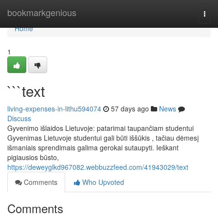
Home
bookmarkgenious
Togg
navi
Home
1
```text
living-expenses-in-lithu594074
57 days ago
News
Discuss
Gyvenimo išlaidos Lietuvoje: patarimai taupančiam studentui
Gyvenimas Lietuvoje studentui gali būti iššūkis , tačiau dėmesį
išmaniais sprendimais galima gerokai sutaupyti. Ieškant
pigiausios būsto,
https://deweyglkd967082.webbuzzfeed.com/41943029/text
Comments
Who Upvoted
Comments