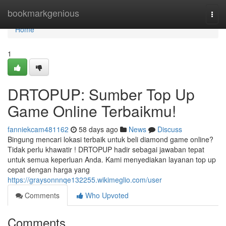
Home
bookmarkgenious
Togg
navi
Home
1
DRTOPUP: Sumber Top Up
Game Online Terbaikmu!
fanniekcam481162
58 days ago
News
Discuss
Bingung mencari lokasi terbaik untuk beli diamond game online?
Tidak perlu khawatir ! DRTOPUP hadir sebagai jawaban tepat
untuk semua keperluan Anda. Kami menyediakan layanan top up
cepat dengan harga yang
https://graysonnnqe132255.wikimeglio.com/user
Comments
Who Upvoted
Comments