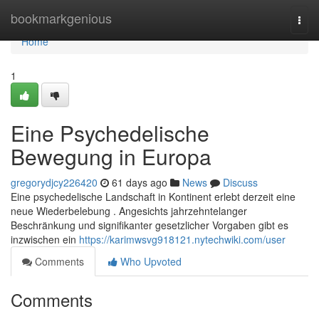
Home
bookmarkgenious
Togg
navi
Home
1
Eine Psychedelische
Bewegung in Europa
gregorydjcy226420
61 days ago
News
Discuss
Eine psychedelische Landschaft in Kontinent erlebt derzeit eine
neue Wiederbelebung . Angesichts jahrzehntelanger
Beschränkung und signifikanter gesetzlicher Vorgaben gibt es
inzwischen ein
https://karimwsvg918121.nytechwiki.com/user
Comments
Who Upvoted
Comments