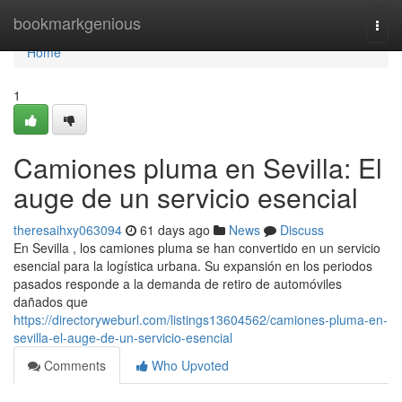
Home
bookmarkgenious
Togg
navi
Home
1
Camiones pluma en Sevilla: El
auge de un servicio esencial
theresaihxy063094
61 days ago
News
Discuss
En Sevilla , los camiones pluma se han convertido en un servicio
esencial para la logística urbana. Su expansión en los periodos
pasados responde a la demanda de retiro de automóviles
dañados que
https://directoryweburl.com/listings13604562/camiones-pluma-en-
sevilla-el-auge-de-un-servicio-esencial
Comments
Who Upvoted