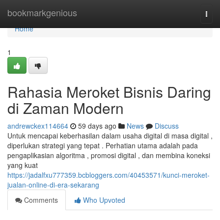
Home
bookmarkgenious
Togg
navi
Home
1
Rahasia Meroket Bisnis Daring
di Zaman Modern
andrewckex114664
59 days ago
News
Discuss
Untuk mencapai keberhasilan dalam usaha digital di masa digital ,
diperlukan strategi yang tepat . Perhatian utama adalah pada
pengaplikasian algoritma , promosi digital , dan membina koneksi
yang kuat
https://jadalfxu777359.bcbloggers.com/40453571/kunci-meroket-
jualan-online-di-era-sekarang
Comments
Who Upvoted