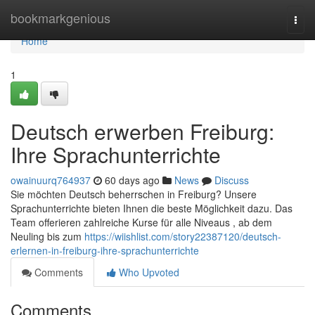
Home
bookmarkgenious
Togg
navi
Home
1
Deutsch erwerben Freiburg:
Ihre Sprachunterrichte
owainuurq764937
60 days ago
News
Discuss
Sie möchten Deutsch beherrschen in Freiburg? Unsere
Sprachunterrichte bieten Ihnen die beste Möglichkeit dazu. Das
Team offerieren zahlreiche Kurse für alle Niveaus , ab dem
Neuling bis zum
https://wiishlist.com/story22387120/deutsch-
erlernen-in-freiburg-ihre-sprachunterrichte
Comments
Who Upvoted
Comments