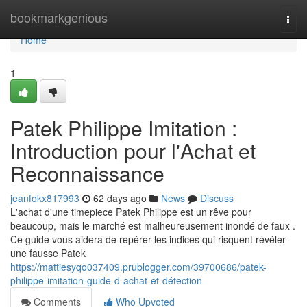
Home
bookmarkgenious
Togg
navi
Home
1
Patek Philippe Imitation :
Introduction pour l'Achat et
Reconnaissance
jeanfokx817993
62 days ago
News
Discuss
L'achat d'une timepiece Patek Philippe est un rêve pour
beaucoup, mais le marché est malheureusement inondé de faux .
Ce guide vous aidera de repérer les indices qui risquent révéler
une fausse Patek
https://mattiesyqo037409.prublogger.com/39700686/patek-
philippe-imitation-guide-d-achat-et-détection
Comments
Who Upvoted