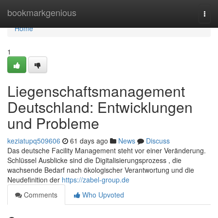
Home
bookmarkgenious
Togg
navi
Home
1
Liegenschaftsmanagement
Deutschland: Entwicklungen
und Probleme
keziatupq509606
61 days ago
News
Discuss
Das deutsche Facility Management steht vor einer Veränderung.
Schlüssel Ausblicke sind die Digitalisierungsprozess , die
wachsende Bedarf nach ökologischer Verantwortung und die
Neudefinition der
https://zabel-group.de
Comments
Who Upvoted