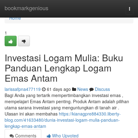
Home
bookmarkgenious
Togg
navi
Home
1
Investasi Logam Mulia: Buku
Panduan Lengkap Logam
Emas Antam
larissafpna477119
61 days ago
News
Discuss
Bagi Anda yang tertarik mempertimbangkan investasi emas ,
mempelajari Emas Antam penting. Produk Antam adalah pilihan
utama sarana investasi yang menguntungkan di tanah air .
Ulasan ini akan membahas
https://kianagpre884330.liberty-
blog.com/41633480/dunia-investasi-logam-mulia-panduan-
lengkap-emas-antam
Comments
Who Upvoted