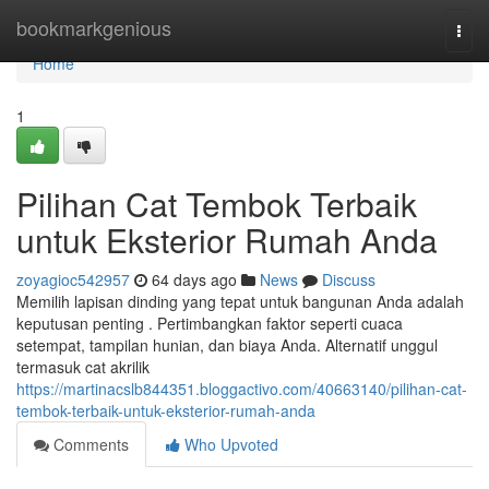
Home
bookmarkgenious
Togg
navi
Home
1
Pilihan Cat Tembok Terbaik
untuk Eksterior Rumah Anda
zoyagioc542957
64 days ago
News
Discuss
Memilih lapisan dinding yang tepat untuk bangunan Anda adalah
keputusan penting . Pertimbangkan faktor seperti cuaca
setempat, tampilan hunian, dan biaya Anda. Alternatif unggul
termasuk cat akrilik
https://martinacslb844351.bloggactivo.com/40663140/pilihan-cat-
tembok-terbaik-untuk-eksterior-rumah-anda
Comments
Who Upvoted