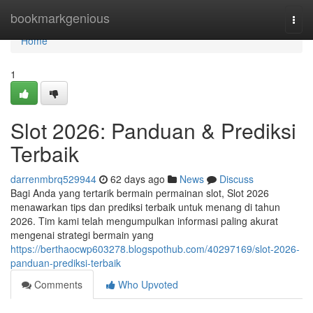
Home
bookmarkgenious
Togg
navi
Home
1
Slot 2026: Panduan & Prediksi
Terbaik
darrenmbrq529944
62 days ago
News
Discuss
Bagi Anda yang tertarik bermain permainan slot, Slot 2026
menawarkan tips dan prediksi terbaik untuk menang di tahun
2026. Tim kami telah mengumpulkan informasi paling akurat
mengenai strategi bermain yang
https://berthaocwp603278.blogspothub.com/40297169/slot-2026-
panduan-prediksi-terbaik
Comments
Who Upvoted