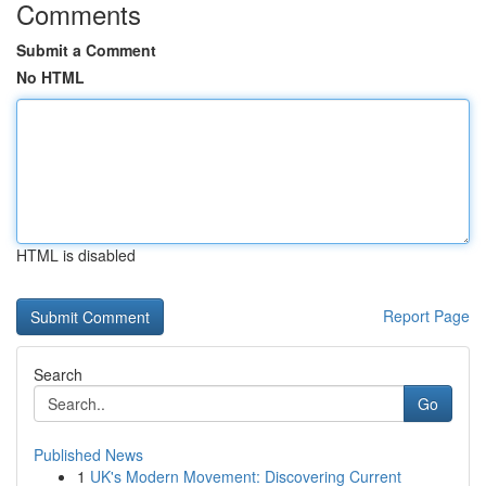
Comments
Submit a Comment
No HTML
HTML is disabled
Report Page
Search
Go
Published News
1
UK's Modern Movement: Discovering Current