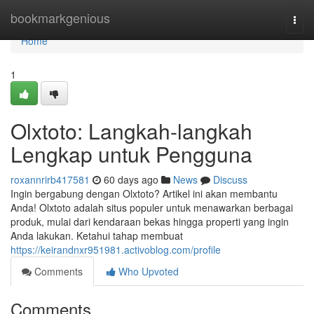
Home
bookmarkgenious
Togg
navi
Home
1
Olxtoto: Langkah-langkah
Lengkap untuk Pengguna
roxannrirb417581
60 days ago
News
Discuss
Ingin bergabung dengan Olxtoto? Artikel ini akan membantu
Anda! Olxtoto adalah situs populer untuk menawarkan berbagai
produk, mulai dari kendaraan bekas hingga properti yang ingin
Anda lakukan. Ketahui tahap membuat
https://keirandnxr951981.activoblog.com/profile
Comments
Who Upvoted
Comments