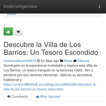
Home
bookmarkgenious
Togg
navi
Home
1
Descubre la Villa de Los
Barrios: Un Tesoro Escondido
mohamadluyc458873
62 days ago
News
Discuss
Sumérgete en la experiencia inolvidable y explora esta Villa de
Los Barrios, un tesoro tranquilo en la hermosa Cádiz. Ven a
perderte por sus caminos estrechas , disfruta su atmósfera
tradicional y
https://umarzzff892048.yomoblog.com/48895285/descubre-la-
villa-de-los-barrios-un-tesoro-escondido
Comments
Who Upvoted