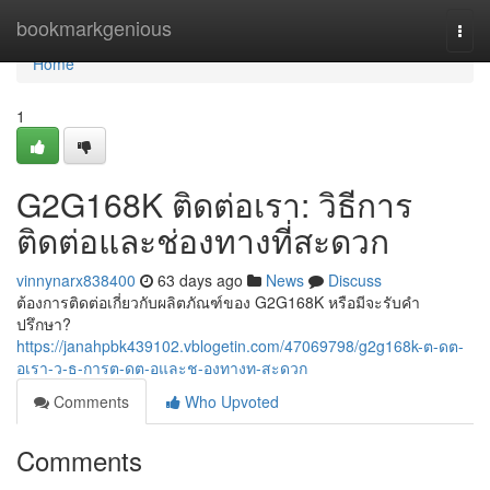
Home
bookmarkgenious
Togg
navi
Home
1
G2G168K ติดต่อเรา: วิธีการ
ติดต่อและช่องทางที่สะดวก
vinnynarx838400
63 days ago
News
Discuss
ต้องการติดต่อเกี่ยวกับผลิตภัณฑ์ของ G2G168K หรือมีจะรับคำ
ปรึกษา?
https://janahpbk439102.vblogetin.com/47069798/g2g168k-ต-ดต-
อเรา-ว-ธ-การต-ดต-อและช-องทางท-สะดวก
Comments
Who Upvoted
Comments