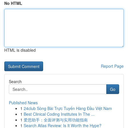
No HTML
HTML is disabled
Report Page
Search
Go
Published News
1
24club Sòng Bài Trực Tuyến Hàng Đầu Việt Nam
1
Best Clinical Coding Institutes In The ...
1
爱思助手：全面评测与实用功能指南
1
Search Atlas Review: Is It Worth the Hype?