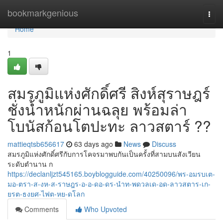
Home
bookmarkgenious
Togg
navi
Home
1
สมรภูมิแห่งศักดิ์ศรี สิงห์สุราษฎร์
ชั่งน้ำหนักผ่านฉลุย พร้อมล่า
โบนัสก้อนโตปะทะ ลาวสตาร์ ??
mattieqtsb656617
63 days ago
News
Discuss
สมรภูมิแห่งศักดิ์ศรีกับการโคจรมาพบกันเป็นครั้งที่สามบนสังเวียน
ระดับตำนาน ก
https://declanljzt545165.boyblogguide.com/40250096/พร-อมรบเต-
มอ-ตรา-ส-งห-ส-ราษฎร-อ-อ-ดอ-ดร-นำท-พดวลเด-อด-ลาวสตาร-เก-
ยรต-ธงยศ-ไฟต-หย-ดโลก
Comments
Who Upvoted