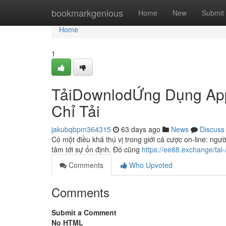
Home
bookmarkgenious
Home
New
Submit
Home
1
TảiDownlodỨng Dụng App
Chỉ Tải
jakubqbpm364315
63 days ago
News
Discuss
Có một điều khá thú vị trong giới cá cược on-line: ngườ
tâm tới sự ổn định. Đó cũng
https://ee88.exchange/tai
Comments
Who Upvoted
Comments
Submit a Comment
No HTML