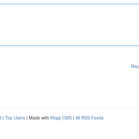
Rep
d
|
Top Users
| Made with
Kliqqi CMS
|
All RSS Feeds