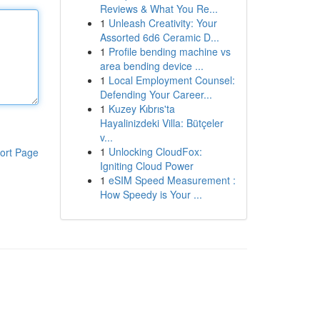
Reviews & What You Re...
1
Unleash Creativity: Your
Assorted 6d6 Ceramic D...
1
Profile bending machine vs
area bending device ...
1
Local Employment Counsel:
Defending Your Career...
1
Kuzey Kıbrıs'ta
Hayalinizdeki Villa: Bütçeler
v...
1
Unlocking CloudFox:
ort Page
Igniting Cloud Power
1
eSIM Speed Measurement :
How Speedy is Your ...