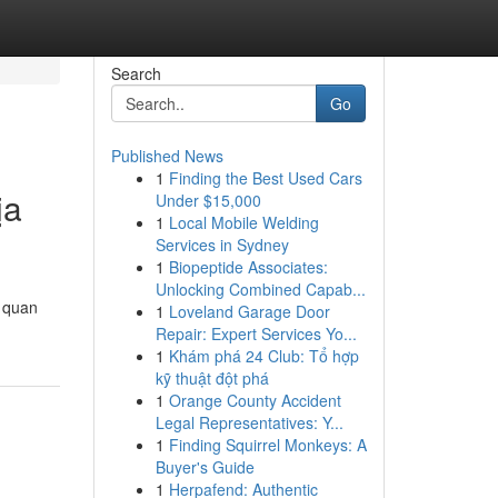
Search
Go
Published News
1
Finding the Best Used Cars
ịa
Under $15,000
1
Local Mobile Welding
Services in Sydney
1
Biopeptide Associates:
Unlocking Combined Capab...
i quan
1
Loveland Garage Door
Repair: Expert Services Yo...
1
Khám phá 24 Club: Tổ hợp
kỹ thuật đột phá
1
Orange County Accident
Legal Representatives: Y...
1
Finding Squirrel Monkeys: A
Buyer's Guide
1
Herpafend: Authentic