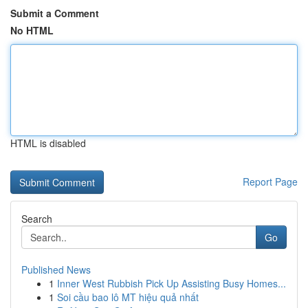
Submit a Comment
No HTML
HTML is disabled
Report Page
Search
Go
Published News
1
Inner West Rubbish Pick Up Assisting Busy Homes...
1
Soi cầu bao lô MT hiệu quả nhất