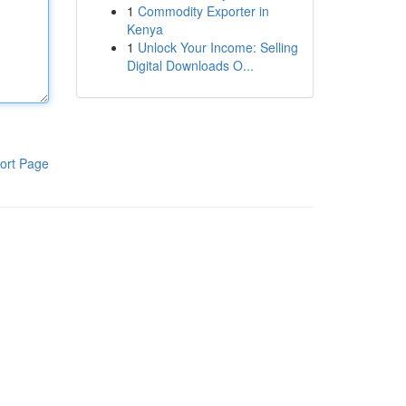
1
Commodity Exporter in
Kenya
1
Unlock Your Income: Selling
Digital Downloads O...
ort Page