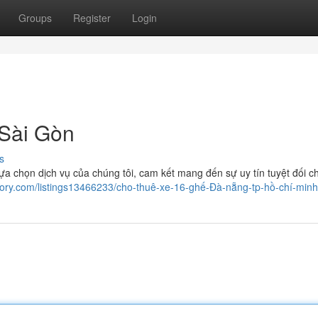
Groups
Register
Login
 Sài Gòn
s
ựa chọn dịch vụ của chúng tôi, cam kết mang đến sự uy tín tuyệt đối c
ectory.com/listings13466233/cho-thuê-xe-16-ghế-Đà-nẵng-tp-hồ-chí-minh