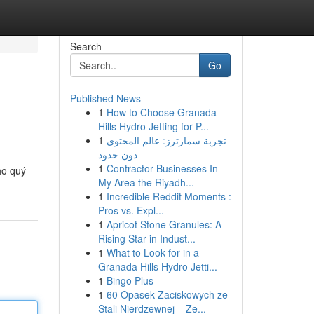
Search
Go
Published News
1
How to Choose Granada
Hills Hydro Jetting for P...
1
تجربة سمارترز: عالم المحتوى
دون حدود
1
Contractor Businesses In
ho quý
My Area the Riyadh...
1
Incredible Reddit Moments :
Pros vs. Expl...
1
Apricot Stone Granules: A
Rising Star in Indust...
1
What to Look for in a
Granada Hills Hydro Jetti...
1
Bingo Plus
1
60 Opasek Zaciskowych ze
Stali Nierdzewnej – Ze...