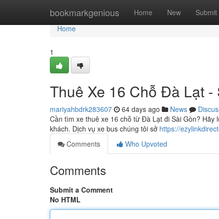
Home
bookmarkgenious
Home
New
Submit
Home
1
Thuê Xe 16 Chỗ Đà Lạt -
mariyahbdrk283607
64 days ago
News
Discus
Cần tìm xe thuê xe 16 chỗ từ Đà Lạt đi Sài Gòn? Hãy l
khách. Dịch vụ xe bus chúng tôi sở
https://ezylinkdir
Comments
Who Upvoted
Comments
Submit a Comment
No HTML