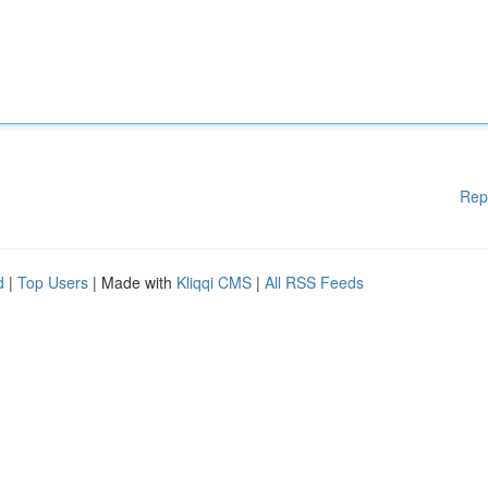
Rep
d
|
Top Users
| Made with
Kliqqi CMS
|
All RSS Feeds