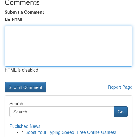
Comments
Submit a Comment
No HTML
HTML is disabled
Report Page
Search
Go
Published News
1
Boost Your Typing Speed: Free Online Games!