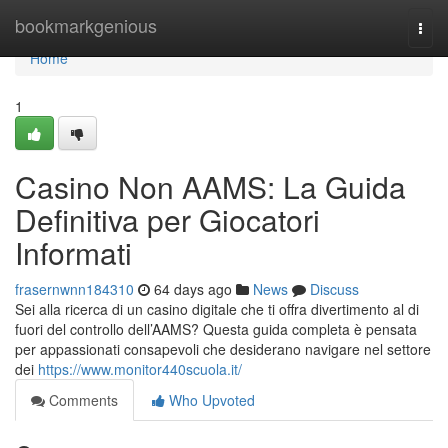
Home
bookmarkgenious
Togg
navi
Home
1
Casino Non AAMS: La Guida
Definitiva per Giocatori
Informati
frasernwnn184310
64 days ago
News
Discuss
Sei alla ricerca di un casino digitale che ti offra divertimento al di
fuori del controllo dell’AAMS? Questa guida completa è pensata
per appassionati consapevoli che desiderano navigare nel settore
dei
https://www.monitor440scuola.it/
Comments
Who Upvoted