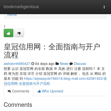
Home
bookmarkgenious
Togg
navi
Home
1
皇冠信用网：全面指南与开户
流程
aishaivnk580427
64 days ago
News
Discuss
想要 认识 皇冠官网 的全面 数据 并 高效 进行 注册 流程吗？ 本 文
档 将为您 呈现 详尽 介绍 皇冠官网 的 详细 解析， 包含 从 网站 的
基本 功能 到
https://alyssaycie766018.blog-mall.com/42381923/皇
冠信用网-全面指南与开户流程
Comments
Who Upvoted
Comments