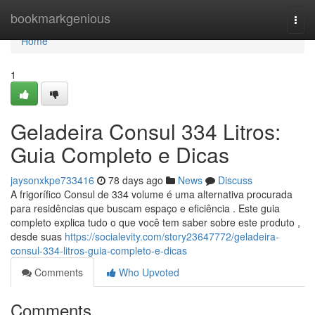
Home
bookmarkgenious
Togg
navi
Home
1
Geladeira Consul 334 Litros:
Guia Completo e Dicas
jaysonxkpe733416
78 days ago
News
Discuss
A frigorífico Consul de 334 volume é uma alternativa procurada
para residências que buscam espaço e eficiência . Este guia
completo explica tudo o que você tem saber sobre este produto ,
desde suas
https://socialevity.com/story23647772/geladeira-
consul-334-litros-guia-completo-e-dicas
Comments
Who Upvoted
Comments