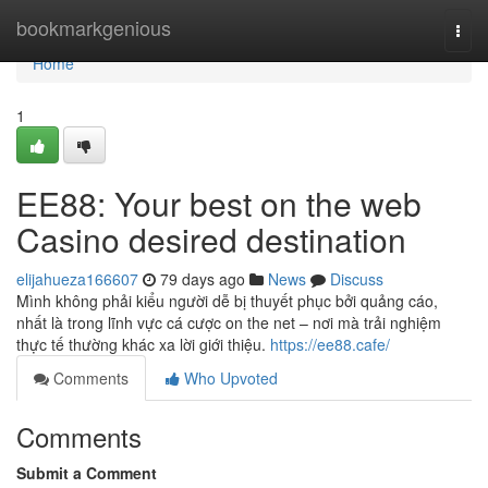
Home
bookmarkgenious
Togg
navi
Home
1
EE88: Your best on the web
Casino desired destination
elijahueza166607
79 days ago
News
Discuss
Mình không phải kiểu người dễ bị thuyết phục bởi quảng cáo,
nhất là trong lĩnh vực cá cược on the net – nơi mà trải nghiệm
thực tế thường khác xa lời giới thiệu.
https://ee88.cafe/
Comments
Who Upvoted
Comments
Submit a Comment