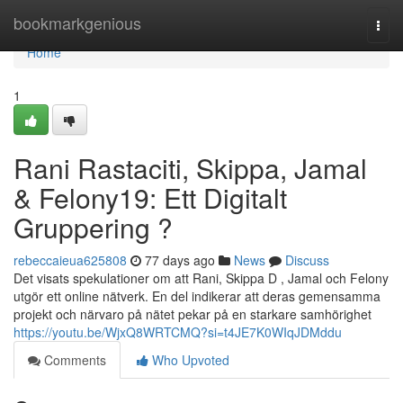
Home
bookmarkgenious
Togg
navi
Home
1
Rani Rastaciti, Skippa, Jamal
& Felony19: Ett Digitalt
Gruppering ?
rebeccaieua625808
77 days ago
News
Discuss
Det visats spekulationer om att Rani, Skippa D , Jamal och Felony
utgör ett online nätverk. En del indikerar att deras gemensamma
projekt och närvaro på nätet pekar på en starkare samhörighet
https://youtu.be/WjxQ8WRTCMQ?si=t4JE7K0WIqJDMddu
Comments
Who Upvoted